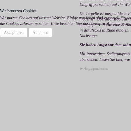
Eingriff persönlich auf Ihr Wo
Wir benutzen Cookies
Dr. Terpelle ist ausgebildeter 
Wir nutzen Cookies auf unserer Website. Einige von ihnen sind essenziell für de
modernen Operationssaal, der t
die Cookies zulassen möchten. Bitte beachten Sie, dass bei einer Ablehnung wo
durchgeführt. Sollte eine Nark
in der Praxis in Ruhe erholen.
Akzeptieren
Ablehnen
Nachsorge.
Sie haben Angst vor dem zahn
Mit innovativen Sedierungsmet
überstehen. Lesen Sie hier, was 
►Angstpatienten