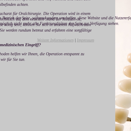
hlbefinden achten.
Facharzt für Oralchirurgie. Die Operation wird in einem
n Betrieb der Seite, während andere uns helfen, diese Website und die Nutzererf
echnisch auf dem neuesten Stand der Medizin ist,
möglich nicht mehr alle Funktionalitäten der Seite zur Verfügung stehen.
ose nötig sein, können Sie sich in unserem Aufwachraum
 Sie werden rundum betreut und erfahren eine sorgfältige
Weitere Informationen
|
Impressum
medizinischen Eingriff?
hoden helfen wir Ihnen, die Operation entspannt zu
wir für Sie tun.